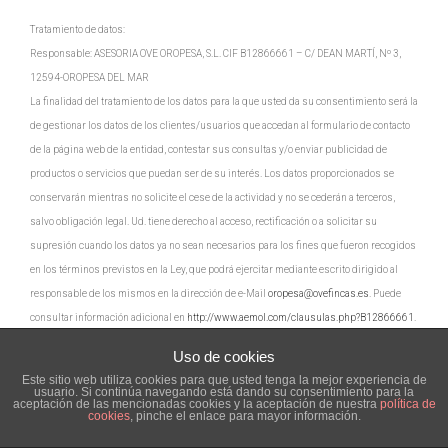
Tratamiento de datos:
Responsable: ASESORIA OVE OROPESA, S.L. CIF B12866661 – C/ DEAN MARTÍ, Nº 3,
12594-OROPESA DEL MAR
La finalidad del tratamiento de los datos para la que usted da su consentimiento será la
de gestionar los datos de los clientes/usuarios que accedan al formulario de contacto
de la página web de la entidad, contestar sus consultas y/o enviar publicidad de
productos o servicios que puedan ser de su interés. Los datos proporcionados se
conservarán mientras no solicite el cese de la actividad y no se cederán a terceros,
salvo obligación legal. Ud. tiene derecho al acceso, rectificación o a solicitar su
supresión cuando los datos ya no sean necesarios para los fines que fueron recogidos
en los términos previstos en la Ley, que podrá ejercitar mediante escrito dirigido al
responsable de los mismos en la dirección de e-Mail
oropesa@ovefincas.es
. Puede
consultar información adicional en
http://www.aemol.com/clausulas.php?B12866661
.
Uso de cookies
Este sitio web utiliza cookies para que usted tenga la mejor experiencia de
usuario. Si continúa navegando está dando su consentimiento para la
aceptación de las mencionadas cookies y la aceptación de nuestra
política de
cookies
, pinche el enlace para mayor información.